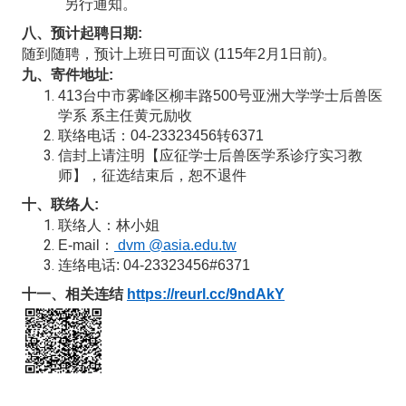
另行通知。
八、预计起聘日期:
随到随聘，预计上班日可面议 (115年2月1日前)。
九、寄件地址:
413
台中市雾峰区柳丰路500号亚洲大学学士后兽医
学系 系主任黄元励收
联络电话：04-23323456转6371
信封上请注明【应征学士后兽医学系诊疗实习教
师】，征选结束后，恕不退件
十、联络人:
联络人：林小姐
E-mail
：
dvm @asia.edu.tw
连络电话: 04-23323456#6371
十一、相关连结
https://reurl.cc/9ndAkY