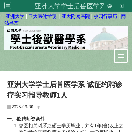
亚洲大学学士后兽医学系
:::
亚洲大学
|
亚大医健学院
|
亚大附属医院
|
校园行事历
|
网
站导览
Toggl
亚洲大学学士后兽医学系 诚征约聘诊
疗实习指导教师1人
2025-09-30
一、欲聘师资条件
：
兽医相关科系之硕士学历毕业，并有1年(含)以上之