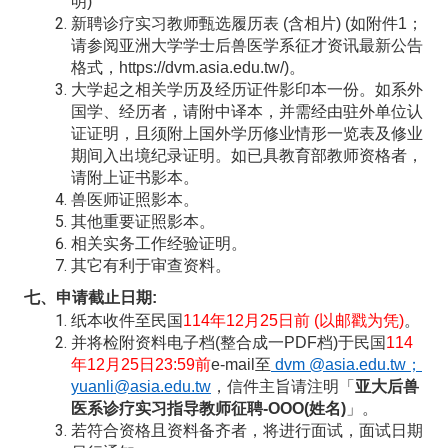
明)
新聘诊疗实习教师甄选履历表 (含相片) (如附件1；
请参阅亚洲大学学士后兽医学系征才资讯最新公告
格式，https://dvm.asia.edu.tw/)。
大学起之相关学历及经历证件影印本一份。如系外
国学、经历者，请附中译本，并需经由驻外单位认
证证明，且须附上国外学历修业情形一览表及修业
期间入出境纪录证明。如已具教育部教师资格者，
请附上证书影本。
兽医师证照影本。
其他重要证照影本。
相关实务工作经验证明。
其它有利于审查资料。
七、申请截止日期:
纸本收件至民国
114
年12月25日前 (以邮戳为凭)
。
并将检附资料电子档(整合成一PDF档)于民国
114
年12月25日23:59前
e-mail至
dvm @asia.edu.tw
；
yuanli@asia.edu.tw
，信件主旨请注明「
亚大后兽
医系诊疗实习指导教师征聘-OOO(姓名)
」。
若符合资格且资料备齐者，将进行面试，面试日期