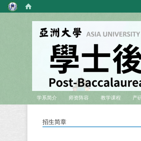
:::
:::
学系简介
师资阵容
教学课程
产
招生简章