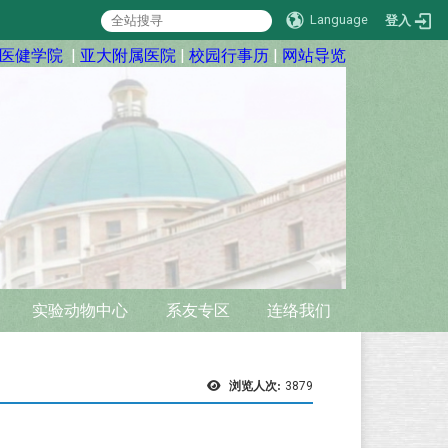
Language
登入
医健学院
|
亚大附属医院
|
校园行事历
|
网站导览
实验动物中心
系友专区
连络我们
浏览人次:
3879