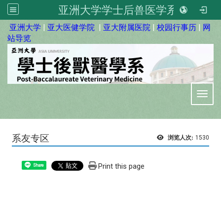
亚洲大学学士后兽医学系
:::
亚洲大学
|
亚大医健学院
|
亚大附属医院
|
校园行事历
|
网
站导览
Toggl
系友专区
浏览人次:
1530
Print this page
Share