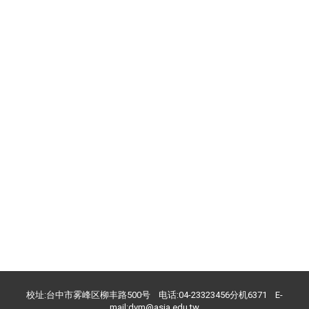
校址:台中市雾峰区柳丰路500号 电话:04-23323456分机6371 E-
mail:dvm@asia.edu.tw