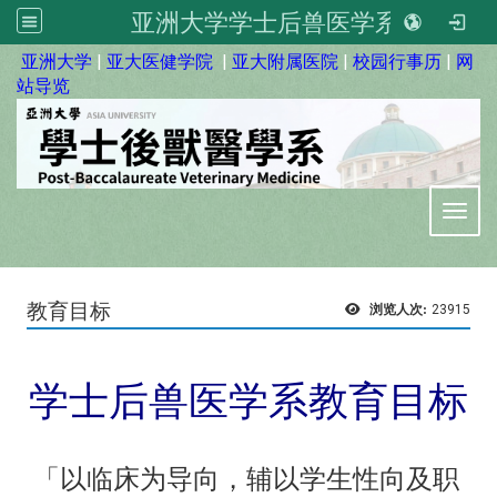
亚洲大学学士后兽医学系
:::
亚洲大学
|
亚大医健学院
|
亚大附属医院
|
校园行事历
|
网
站导览
Toggl
教育目标
浏览人次:
23915
学士后兽医学系教育目标
「以临床为导向，辅以学生性向及职