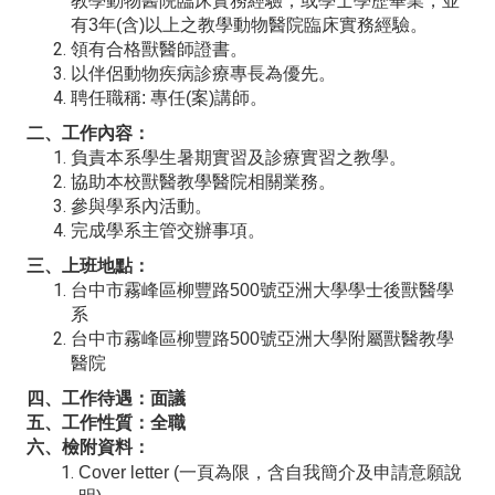
教學動物醫院臨床實務經驗；或學士學歷畢業，並
有3年(含)以上之教學動物醫院臨床實務經驗。
領有合格獸醫師證書。
以伴侶動物疾病診療專長為優先。
聘任職稱: 專任(案)講師。
二、工作內容：
負責本系學生暑期實習及診療實習之教學。
協助本校獸醫教學醫院相關業務。
參與學系內活動。
完成學系主管交辦事項。
三、上班地點：
台中市霧峰區柳豐路500號亞洲大學學士後獸醫學
系
台中市霧峰區柳豐路500號亞洲大學附屬獸醫教學
醫院
四、工作待遇：面議
五、工作性質：全職
六、檢附資料：
Cover letter (
一頁為限，含自我簡介及申請意願說