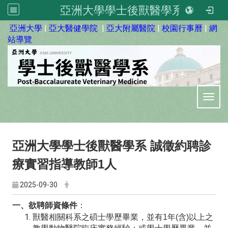
亞洲大學學士後獸醫學系
:::
亞洲大學
|
亞大醫健學院
|
亞大附屬醫院
|
校園行事曆
|
網
站導覽
Toggl
亞洲大學學士後獸醫學系 誠徵約聘診
療實習指導教師1人
2025-09-30
一、欲聘師資條件
：
獸醫相關科系之碩士學歷畢業，並有1年(含)以上之