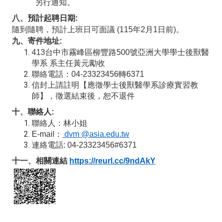
另行通知。
八、預計起聘日期:
隨到隨聘，預計上班日可面議 (115年2月1日前)。
九、寄件地址:
413
台中市霧峰區柳豐路500號亞洲大學學士後獸醫
學系 系主任黃元勵收
聯絡電話：04-23323456轉6371
信封上請註明【應徵學士後獸醫學系診療實習教
師】，徵選結束後，恕不退件
十、聯絡人:
聯絡人：林小姐
E-mail
：
dvm @asia.edu.tw
連絡電話: 04-23323456#6371
十一、相關連結
https://reurl.cc/9ndAkY