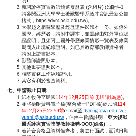
明)
新聘診療實習教師甄選履歷表 (含相片) (如附件1；
請參閱亞洲大學學士後獸醫學系徵才資訊最新公告
格式，https://dvm.asia.edu.tw/)。
大學起之相關學歷及經歷證件影印本一份。如係外
國學、經歷者，請附中譯本，並需經由駐外單位認
證證明，且須附上國外學歷修業情形一覽表及修業
期間入出境紀錄證明。如已具教育部教師資格者，
請附上證書影本。
獸醫師證照影本。
其他重要證照影本。
相關實務工作經驗證明。
其它有利於審查資料。
七、申請截止日期:
紙本收件至民國
114
年12月25日前 (以郵戳為憑)
。
並將檢附資料電子檔(整合成一PDF檔)於民國
114
年12月25日23:59前
e-mail至
dvm @asia.edu.tw
；
yuanli@asia.edu.tw
，信件主旨請註明「
亞大後獸
醫系診療實習指導教師徵聘-OOO(姓名)
」。
若符合資格且資料備齊者，將進行面試，面試日期