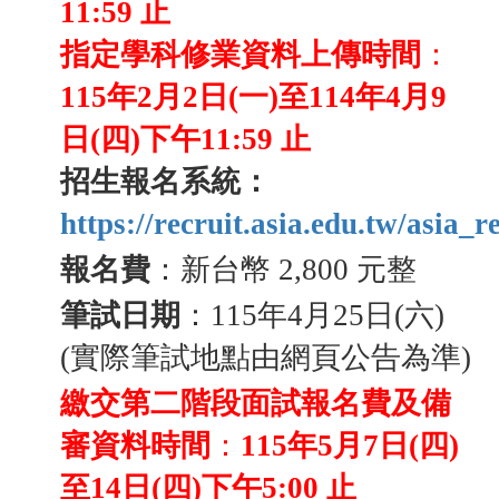
11:59
止
指定學科修業資料上傳時間
：
115
年
2
月2
日
(
一
)
至
114
年
4
月9
日
(
四
)
下午
11:59
止
招生報名系統：
https://recruit.asia.edu.tw/asia_re
報名費
：新台幣
2,800
元整
筆試日期
：
115
年
4
月
25
日
(
六
)
(
實際筆試地點由網頁公告為準
)
繳交第二階段面試報名費及備
審資料時間
：
115
年
5
月7
日
(
四
)
至
14
日
(
四
)
下午
5:00
止