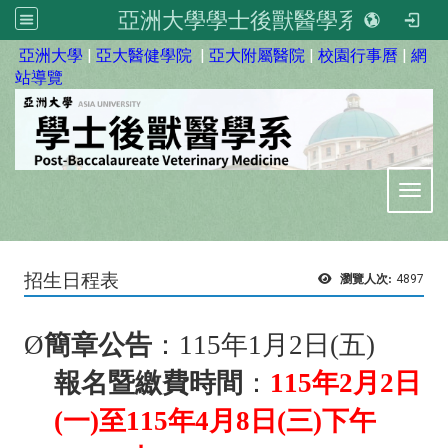
亞洲大學學士後獸醫學系
:::
亞洲大學
|
亞大醫健學院
|
亞大附屬醫院
|
校園行事曆
|
網
站導覽
Toggl
招生日程表
瀏覽人次:
4897
Ø
簡章公告
：
115
年1
月
2
日
(
五
)
報名暨繳費時間
：
115
年
2
月2
日
(
一
)
至
115
年
4
月8
日
(
三
)
下午