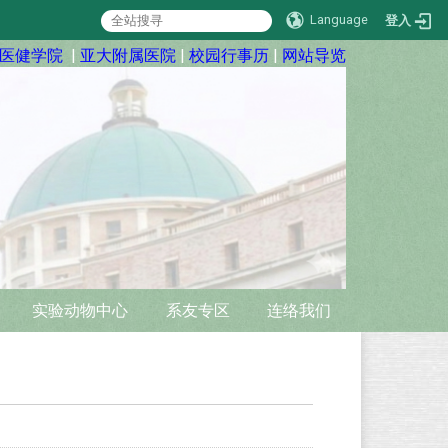
Language
登入
医健学院
|
亚大附属医院
|
校园行事历
|
网站导览
实验动物中心
系友专区
连络我们