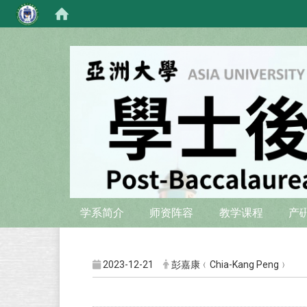
:::
:::
学系简介
师资阵容
教学课程
产
2023-12-21
彭嘉康﹙Chia-Kang Peng﹚