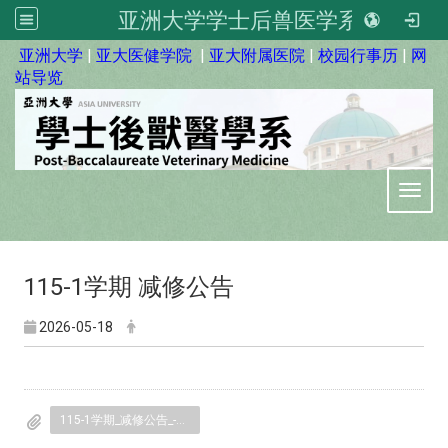
亚洲大学学士后兽医学系
:::
亚洲大学
|
亚大医健学院
|
亚大附属医院
|
校园行事历
|
网
站导览
Toggl
115-1学期 减修公告
2026-05-18
115-1学期_减修公告_-预选.pdf