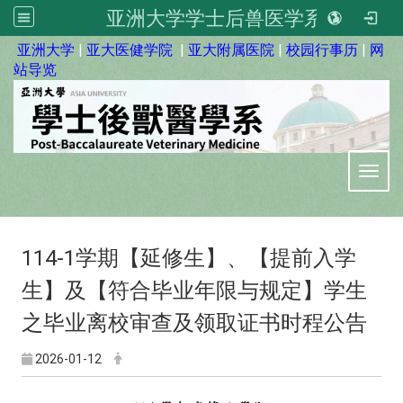
亚洲大学学士后兽医学系
:::
亚洲大学
|
亚大医健学院
|
亚大附属医院
|
校园行事历
|
网
站导览
Toggl
114-1学期【延修生】、【提前入学
生】及【符合毕业年限与规定】学生
之毕业离校审查及领取证书时程公告
2026-01-12