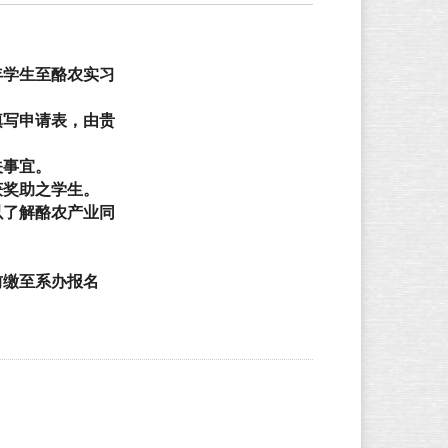
年学生至酪农实习
填写申请表，由贵
事宜。
获奖助之学生。
以了解酪农产业同
前缴至系办报名