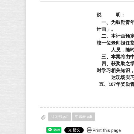
说 明：
一、为鼓励青年
计画」。
二、本计画预定
校一位老师担任
人员，随时了解
三、本案将由中
四、获奖助之学
时学习相关知识
达现场实习
五、
年奖励
107
计划书.pdf
申请表.odt
Print this page
Share