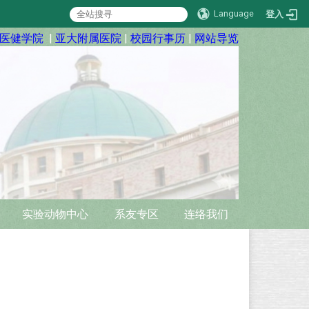
Language
登入
医健学院
|
亚大附属医院
|
校园行事历
|
网站导览
实验动物中心
系友专区
连络我们