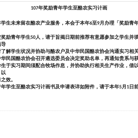
年奖励青年学生至酪农实习计画
107
学生未来留在酪农产业服务，本会于本年
至
月办理「奖励青
6
9
奖励青年学生
人，请于旨揭日期前推荐有意愿参加之学生并
50
指导
学生状况并协助与酪农户及中华民国酪农协会沟通实习相关
华民国酪农协会召开遴选委员会决定奖助名单，再通知贵系与
生于实习期间须配合牧场作息，并协助执行相关生产作业，借
，以
之效。
青年学生至酪农实习计画书及申请表详如附件，请于本年
月
日
5
1