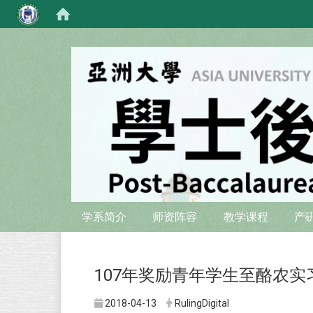
:::
:::
学系简介
师资阵容
教学课程
产
107年奖励青年学生至酪农实
2018-04-13
RulingDigital