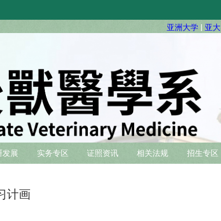
亚洲大学
|
亚大
硏发展
实务专区
证照资讯
相关法规
招生专区
习计画