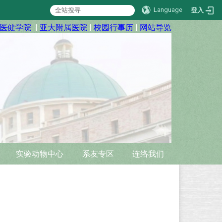
Language
登入
医健学院
|
亚大附属医院
|
校园行事历
|
网站导览
实验动物中心
系友专区
连络我们