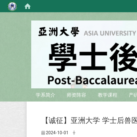
:::
:::
学系简介
师资阵容
教学课程
产
【诚征】
亚洲大学 学士后兽
2024-10-01