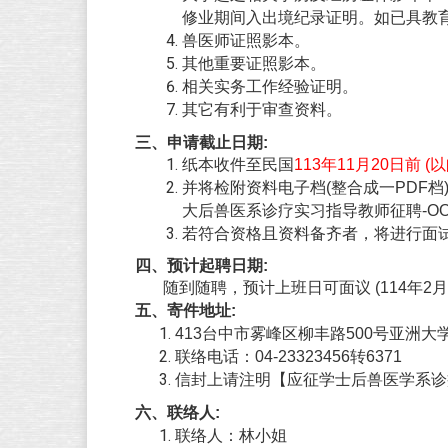
修业期间入出境纪录证明。如已具教
兽医师证照影本。
其他重要证照影本。
相关实务工作经验证明。
其它有利于审查资料。
三、申请截止日期:
纸本收件至民国
113
年11月20日前 (
并将检附资料电子档(整合成一PDF档
大后兽医系诊疗实习指导教师征聘-OO
若符合资格且资料备齐者，将进行面
四、预计起聘日期:
随到随聘，预计上班日可面议 (114年2月
五、寄件地址:
413
台中市雾峰区柳丰路500号亚洲大
联络电话：04-23323456转6371
信封上请注明【应征学士后兽医学系诊
六、联络人:
联络人：林小姐