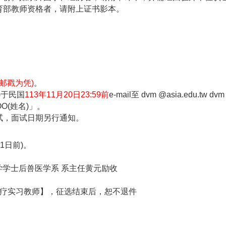
育部教师资格者，请附上证书影本。
以邮戳为凭)
。
)于民国
113
年11月20日23:59前
e-mail至
dvm @asia.edu.tw
dvm 
O(姓名)」。
试，面试日期另行通知。
1日前)。
学学士后兽医学系 系主任黄元励收
疗实习教师】，征选结束后，恕不退件