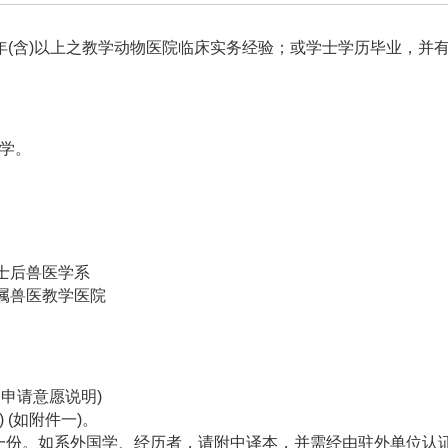
(含)以上之教学动物医院临床实务经验；或学士学历毕业，并有
学。
士后兽医学系
属兽医教学医院
申请意愿说明)
(
如附件一
)
。
一份。如系外国学、经历者，请附中译本，并需经由驻外单位认