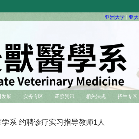
亚洲大学
|
亚大
硏发展
实务专区
证照资讯
相关法规
招生专区
医学系 约聘诊疗实习指导教师1人