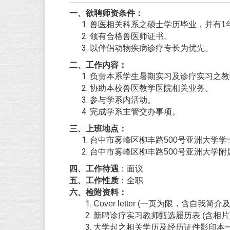
一、欲聘师资条件：
兽医相关科系之硕士学历毕业，并有1年
领有合格兽医师证书。
以伴侣动物疾病诊疗专长为优先。
二、工作内容：
负责本系学生暑期实习及诊疗实习之教
协助本校兽医教学医院相关业务。
参与学系内活动。
完成学系主管交办事项。
三、上班地点：
台中市雾峰区柳丰路500号亚洲大学学
台中市雾峰区柳丰路500号亚洲大学附
四、工作待遇
：面议
五、工作性质
全职
：
六、检附资料：
Cover letter (
一页为限，含自我简介及
新聘诊疗实习教师甄选履历表 (含相片) 
大学起之相关学历及经历证件影印本