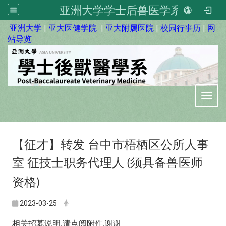
亚洲大学学士后兽医学系
:::
亚洲大学
|
亚大医健学院
|
亚大附属医院
|
校园行事历
|
网
站导览
Toggl
【征才】转发
台中市梧栖区公所人事
室
征技士职务代理人
须具备兽医师
(
资格
)
2023-03-25
相关招募说明
请点阅附件
谢谢
,
,