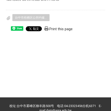
台中市梧栖区公所约僱人员_技士职务代理人_征才公告.pdf
Print this page
Share
校址:台中市雾峰区柳丰路500号 电话:04-23323456分机6371 E-
mail:dvm@asia.edu.tw