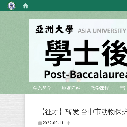
:::
:::
学系简介
师资阵容
教学课程
产
【征才】转发
台中市动物保
2022-09-11