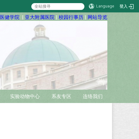
Language
登入
医健学院
|
亚大附属医院
|
校园行事历
|
网站导览
实验动物中心
系友专区
连络我们