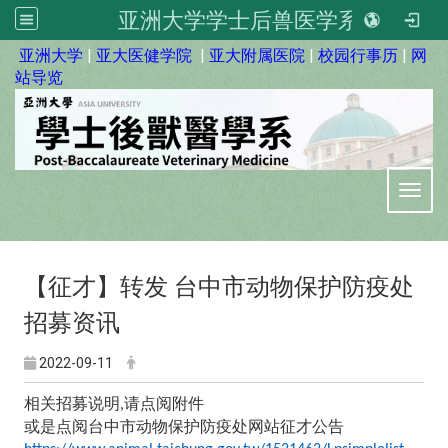
亚洲大学学士后兽医学系
:::
亚洲大学
|
亚大医健学院
|
亚大附属医院
|
校园行事历
|
网
站导览
Toggl
【征才】转发
台中市动物保护防疫处
招募资讯
2022-09-11
相关招募说明
请点阅附件
,
或是点阅台中市动物保护防疫处网站征才公告