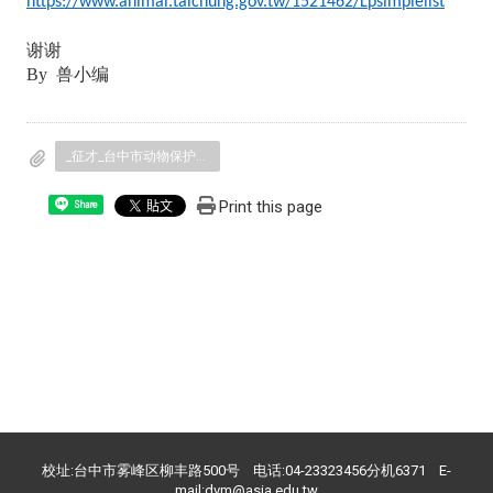
https://www.animal.taichung.gov.tw/1521462/Lpsimplelist
谢谢
By 兽小编
_征才_台中市动物保护防疫处诚征约僱兽医4位.docx.pdf
Print this page
Share
校址:台中市雾峰区柳丰路500号 电话:04-23323456分机6371 E-
mail:dvm@asia.edu.tw