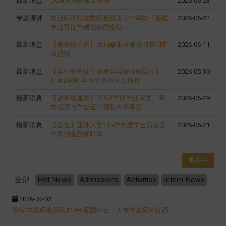
最新消息
DOG职涯探索工作坊
2026-06-23
专题演讲
农业部动植物防疫检疫署7/14举办「兽医
2026-06-22
专业责任与诚信伦理论坛」
最新消息
【教务处公告】因挡修未分发见习实习申
2026-06-11
请通知
最新消息
【学生事务处生涯发展与就业辅导组】
2026-05-30
114-2学期 毕业生离校问卷填答
最新消息
【教务处通知】
114-2学
期毕业审查、离
2026-05-29
校程序与学位证书领取相关事宜
最新消息
【公告】亚洲大学115学年度学士后兽医
2026-05-21
学系招生面试时间
更多→
全部
Hot News
Admissions
Activities
Intern News
2026-07-02
恭贺 本系师生荣获115年度国科会「大专学生研究计画」