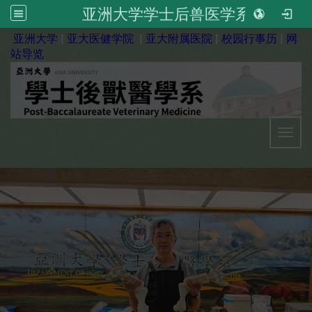
亚洲大学学士后兽医学系
:::
亚洲大学
|
亚大医健学院
|
亚大附属医院
|
校园行事历
|
网
站导览
Toggl