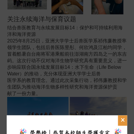
关注永续海洋与保育议题
结合兽医教育与永续发展目标14：保护和可持续利用海
洋和海洋资源
2025
年8月25日，亚洲大学学士后兽医学系祁伟廉教授率
领学生团队，包括后兽医陈昱彤、何欣鸿及江柏均同学，
冒着酷暑自台南将军港乘船前往澎湖南方四岛之一的东吉
屿。这次行动不仅对海洋生物学研究具有重要意义，进一
步响应联合国永续发展目标14：水下生命（Life Below
Water）的推动，充分体现亚洲大学学士后兽
医学系的教育理念。
通过此次采集行动，祁伟廉教授和学
生团队为推动海洋生物多样性研究和海洋资源保护贡
献了一份力量。