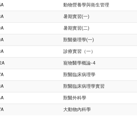
5A
動物營養學與衛生管理
8A
暑期實習(一)
9A
暑期實習(二)
0A
獸醫藥理學(一)
8A
診療實習（一）
2A
寵物醫學概論-4
7A
獸醫臨床病理學
8A
獸醫臨床病理學實習
6A
獸醫外科學
7A
大動物內科學