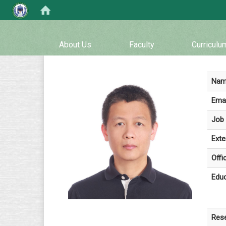
:::
About Us
Faculty
Curriculu
Na
Emai
Job 
Exte
Offi
Educ
Rese