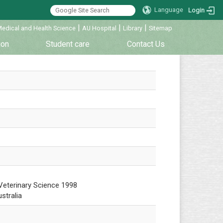
Language
Login
|
|
|
Medical and Health Science
AU Hospital
Library
Sitemap
ion
Student care
Contact Us
Veterinary Science 1998
stralia