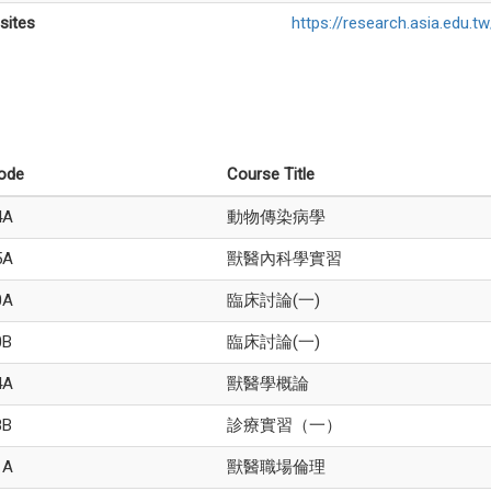
sites
https://research.asia.edu.
ode
Course Title
4A
動物傳染病學
5A
獸醫內科學實習
0A
臨床討論(一)
0B
臨床討論(一)
4A
獸醫學概論
8B
診療實習（一）
1A
獸醫職場倫理