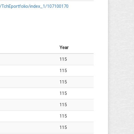
tw/TchEportfolio/index_1/107100170
Year
115
115
115
115
115
115
115