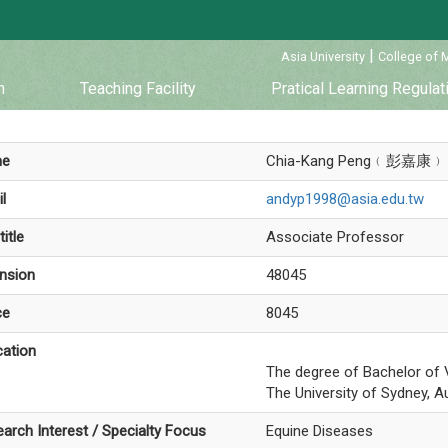
:::
|
Asia University
College of 
m
Teaching Facility
Pratical Learning Regulat
me
Chia-Kang Peng﹙彭嘉康﹚
l
andyp1998@asia.edu.tw
title
Associate Professor
nsion
48045
ce
8045
ation
The degree of Bachelor of 
The University of Sydney, Au
arch Interest / Specialty Focus
Equine Diseases