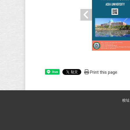
Print this page
Share
校址: