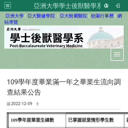
亞洲大學學士後獸醫學系
:::
亞洲大學
|
亞大醫健學院
|
亞大附屬醫院
|
校園行事曆
|
網
站導覽
Toggl
109學年度畢業滿一年之畢業生流向調
查結果公告
2022-12-09
10
9
學年度畢業生總數
已掌握就業情形學生數