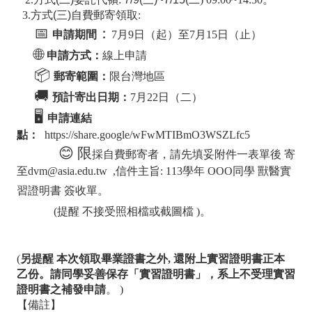
3.方式
(
三
)
自費郵寄領取
:
📅
：
申請期間
7月9日（起）至7月15日（止）
🌐
申請方式：
線上申請
📦
郵寄範圍：
限台灣地區
🚚
預計寄出日期：
7月22日（二）
🖥️
申請連結
點：
https://share.google/wFwMTIBmO3WSZLfc5
😊 限
採自費郵寄者，請先填妥附件一表單後 寄
至dvm@asia.edu.tw ,信件主旨: 113學年 OOO同學 獸醫實
習證明書 簽收單。
(提醒 不接受照相檔或截圖檔 )。
(
另提醒 本次領取畢業證書之外, 還附上實習證明書正本
乙份。請同學妥善保存「
實習證明書」
，系上不受理實習
證明書之補發申請
。 )
【備註】