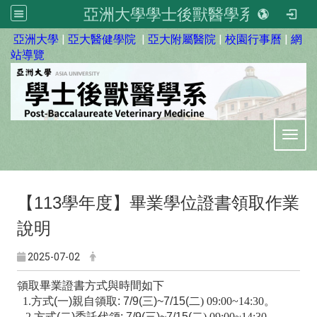
亞洲大學學士後獸醫學系
:::
亞洲大學
|
亞大醫健學院
|
亞大附屬醫院
|
校園行事曆
|
網
站導覽
Toggl
113
【
學年度】畢業學位證書領取作業
說明
2025-07-02
領取畢業證書方式與時間如下
1.方式
(
一
)
親自領取
: 7/9(
三
)~7/15(
二
) 09:00~14:30
。
2.方式
(
二
)
委託代領
: 7/9(
三
)~7/15(
二
) 09:00~14:30
。