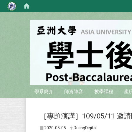
:::
:::
學系簡介
師資陣容
教學課程
產
［專題演講］109/05/11
2020-05-05
RulingDigital