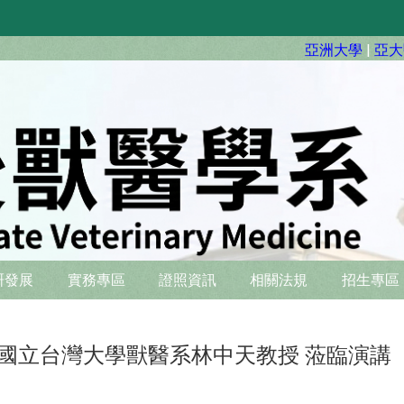
亞洲大學
|
亞大
硏發展
實務專區
證照資訊
相關法規
招生專區
 邀請國立台灣大學獸醫系林中天教授 蒞臨演講