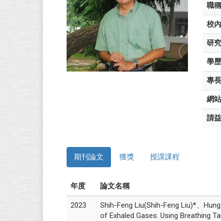
職
校
研
學
專
網
請
期刊論文
獲獎
授課課程
年度
論文名稱
2023
Shih-Feng Liu(Shih-Feng Liu)*、Hun
of Exhaled Gases: Using Breathing T