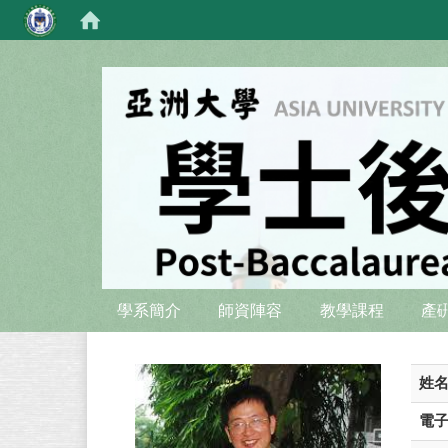
:::
:::
學系簡介
師資陣容
教學課程
產
姓
電