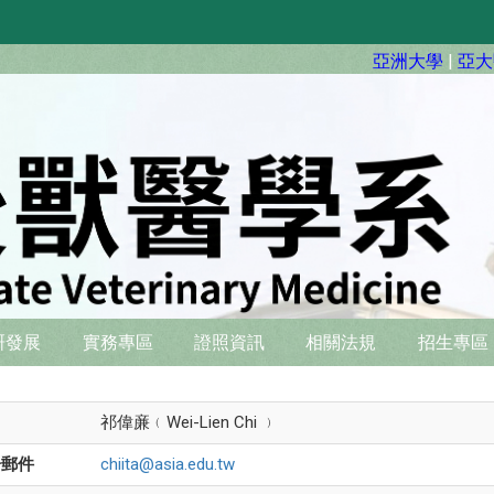
亞洲大學
|
亞大
硏發展
實務專區
證照資訊
相關法規
招生專區
名
祁偉亷﹙Wei-Lien Chi ﹚
子郵件
chiita@asia.edu.tw