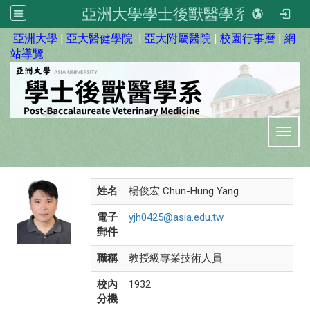
亞洲大學學士後獸醫學系
:::
亞洲大學
|
亞大醫健學院
|
亞大附屬醫院
|
校園行事曆
|
網
站導覽
Toggl
姓名
楊俊宏 Chun-Hung Yang
電子
yjh0425@asia.edu.tw
郵件
職稱
教授級專業技術人員
校內
1932
分機